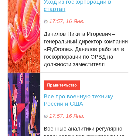
Уход из госкорпорации в
стартап
17:57, 16 Янв.
Данилов Никита Игоревич –
генеральный директор компании
«FlyDrone». Данилов работал в
госкорпорации по ОРВД на
должности заместителя
генерального дир...
Правительство
Все про военную технику
России и США
17:57, 16 Янв.
Военные аналитики регулярно