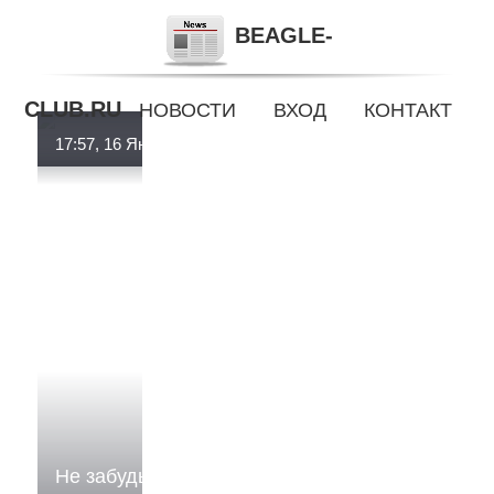
7 фильмов, которые меняют
BEAGLE-
мировоззрение
CLUB.RU
НОВОСТИ
ВХОД
КОНТАКТ
17:57, 16 Янв.
Не забудьте взять с собой: 7 необычных и