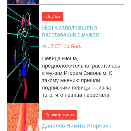
похудеть, оказался опасен для
здоровья: на производителя
Шоубиз
препарата, компан...
Нюшу заподозрили в
расставании с мужем
17:57, 16 Янв.
Певица Нюша,
предположительно, рассталась
с мужем Игорем Сивовым. К
такому мнению пришли
подписчики певицы — из-за
того, что певица перестала
носить ...
Правительство
Данилов Никита Игоревич: