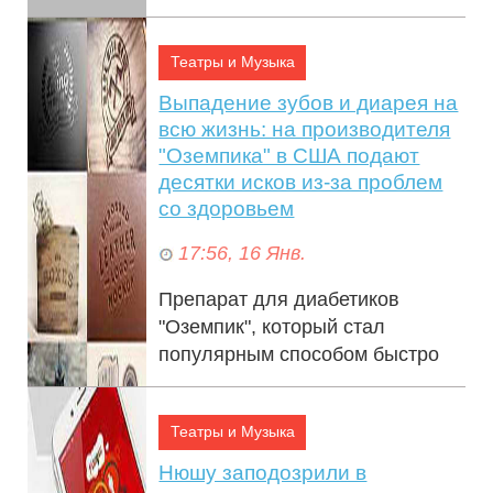
Apple Pay больше не доступны,
привязк...
Театры и Музыка
Выпадение зубов и диарея на
всю жизнь: на производителя
"Оземпика" в США подают
десятки исков из-за проблем
со здоровьем
17:56, 16 Янв.
Препарат для диабетиков
"Оземпик", который стал
популярным способом быстро
похудеть, оказался опасен для
здоровья: на производителя
Театры и Музыка
препарата, компан...
Нюшу заподозрили в