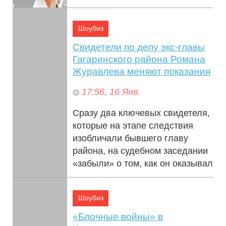
которые планируют выпустить
ф...
Шоубиз
Свидетели по делу экс-главы
Гагаринского района Романа
Журавлева меняют показания
17:56, 16 Янв.
Сразу два ключевых свидетеля,
которые на этапе следствия
изобличали бывшего главу
района, на судебном заседании
«забыли» о том, как он оказывал
на ни...
Шоубиз
«Блочные войны» в