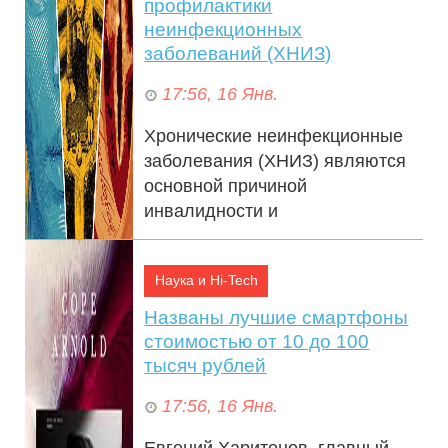
профилактики
неинфекционных
заболеваний (ХНИЗ)
17:56, 16 Янв.
Хронические неинфекционные
заболевания (ХНИЗ) являются
основной причиной
инвалидности и
преждевременной смертности
населения Российской
Наука и Hi-Tech
Федерации. На...
Названы лучшие смартфоны
стоимостью от 10 до 100
тысяч рублей
17:56, 16 Янв.
Евгений Харитонов, главный