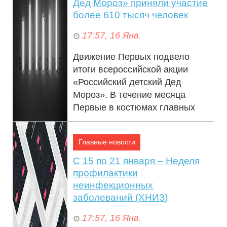
Дед Мороз» приняли участие
более 610 тысяч человек
17:57, 16 Янв.
17:57, 16 Янв.
Движение Первых подвело
итоги всероссийской акции
«Российский детский Дед
Мороз». В течение месяца
Первые в костюмах главных
новогодних героев поздра...
Главные новости
С 15 по 21 января – Неделя
профилактики
неинфекционных
Сразу шесть произведений Михаила
заболеваний (ХНИЗ)
Гуцериева стали «песнями года»
17:57, 16 Янв.