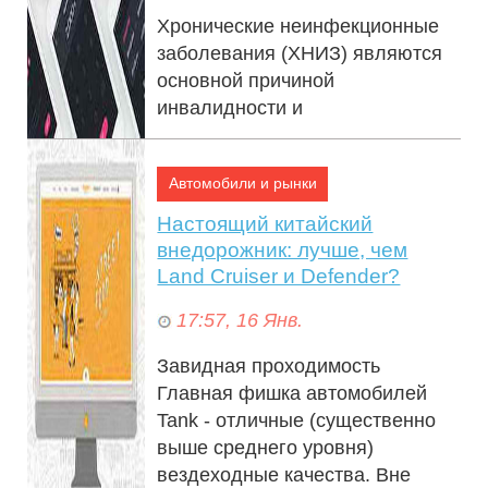
Хронические неинфекционные
17:57, 16 Янв.
заболевания (ХНИЗ) являются
основной причиной
инвалидности и
преждевременной смертности
населения Российской
Автомобили и рынки
Федерации. На...
Настоящий китайский
внедорожник: лучше, чем
Land Cruiser и Defender?
17:57, 16 Янв.
Завидная проходимость
Главная фишка автомобилей
Tank - отличные (существенно
выше среднего уровня)
вездеходные качества. Вне