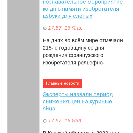
познавательное мероприятие
ко дню памяти изобретателя
азбуки для слепых
17:57, 16 Янв.
На днях во всём мире отмечали
215-ю годовщину со дня
рождения французского
изобретателя рельефно-
точечного шрифта Луи Брайля.
Сейчас, эту методику пи...
Главные новости
Эксперты назвали период
снижения цен на куриные
яйца
17:57, 16 Янв.
В Курской области, в 2023 году