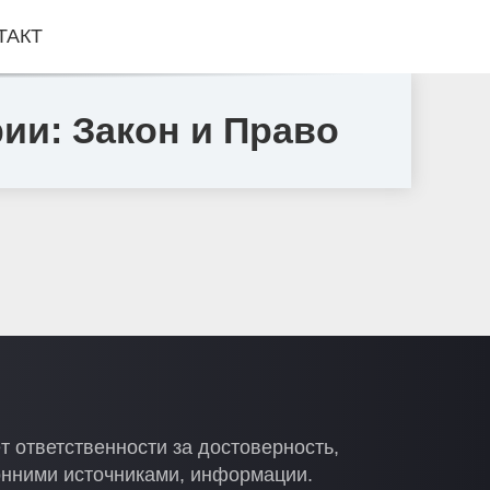
ТАКТ
рии: Закон и Право
т ответственности за достоверность,
онними источниками, информации.