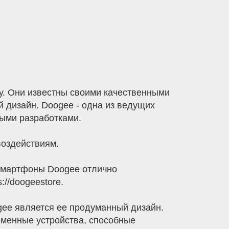
у. Они известны своими качественными
 дизайн. Doogee - одна из ведущих
ными разработками.
воздействиям.
смартфоны Doogee отлично
//doogeestore.
gee является ее продуманный дизайн.
еменные устройства, способные