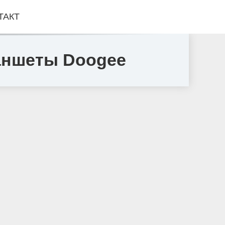
ТАКТ
аншеты Doogee